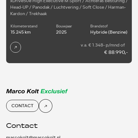
xDrive50e High Executive M Sport / Achteras besturing /
Head-UP / Panodak / Luchtvering / Soft Close / Harman-
N
Kardon / Trekhaak
L
Kilometerstand
Bouwjaar
Brandstof
15.245 km
2025
Hybride (Benzine)
v.a. € 1.348- p/mnd of
€ 88.990,-
CONTACT
Contact