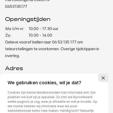
marcokolt@marcokolt.nl
0653135177
Openingstijden
Ma t/m vr:
10.00 - 17.30 uur
Za:
10.00 - 14.00
Gelieve vooraf bellen naar 06 53 135 177 om
teleurstellingen te voorkomen. Overige tijdstippen in
overleg.
Adres
J.C. van Neckstraat 11
We gebruiken cookies, wil je dat?
1972 LV IJmuiden
Cookies zijn kleine tekstbestanden met informatie erin. Die
plaatsen we kort op je apparaat. Zo zien we bijvoorbeeld
Privacy policy
welke pagina’s je zag, waar je afhaakte en wat je invulde. Op
die manier hebben wij informatie waar we jouw
websitebezoek beter mee maken. Handig toch? Natuurlijk