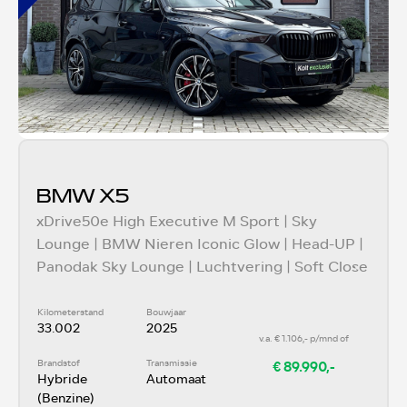
BMW X5
xDrive50e High Executive M Sport | Sky
Lounge | BMW Nieren Iconic Glow | Head-UP |
Panodak Sky Lounge | Luchtvering | Soft Close
Kilometerstand
Bouwjaar
33.002
2025
v.a. € 1.106,- p/mnd of
€ 89.990,-
Brandstof
Transmissie
Hybride
Automaat
(Benzine)